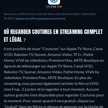
19,99€
DVD
Nous avons vérifié les mises à jour de
106
services de streaming le
7 août 2026
à
04:30:55
.
Signaler une offre manquante ou incorrecte
OÙ REGARDER COUTURES EN STREAMING COMPLET
ET LÉGAL ?
Il est possible de louer "Coutures" sur Apple TV Store, Canal
VOD, Rakuten TV, Sooner, Amazon Video, TF1+, Pathé
Home, VIVA by videofutur, Premiere Max, ARTE Boutique en
ligne et de télécharger sur Apple TV Store, Canal VOD,
Rakuten TV, Sooner, Amazon Video, Pathé Home, VIVA by
videofutur, Premiere Max, ARTE Boutique.
En plus du
streaming, vous pouvez également acheter le film en DVD
chez Fnac , E.Leclerc et le regarder à tout moment.
Aucune
option gratuite n'est disponible pour regarder Coutures pour
le moment. Pour savoir quand il sera gratuit, cliquez sur
'Gratuit' dans les filtres ci-dessus et appuyez sur la cloche de