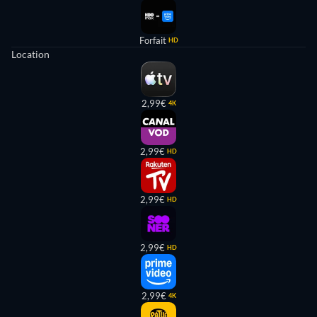
Forfait
HD
Location
2,99€
4K
2,99€
HD
2,99€
HD
2,99€
HD
2,99€
4K