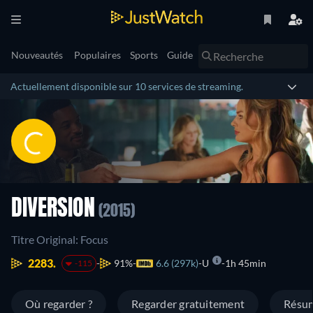
Nouveautés
Populaires
Sports
Guide
Actuellement disponible sur 10 services de streaming.
DIVERSION
(2015)
Titre Original: Focus
2283.
91%
6.6 (297k)
U
1h 45min
-115
Où regarder ?
Regarder gratuitement
Résu