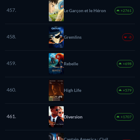
457.
Le Garçon et le Héron
+2761
458.
Gremlins
-8
459.
Rebelle
+698
460.
High Life
+579
461.
Diversion
+1707
Captain America : Civil