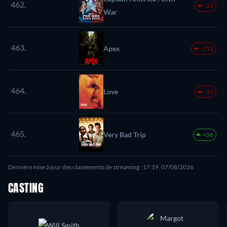
462.
-23
War
463.
Apex
-151
464.
Love
-12
465.
Very Bad Trip
+56
Dernière mise à jour des classements de streaming : 17:19, 07/08/2026
CASTING