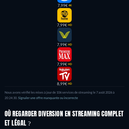
7,99€
4K
7,99€
HD
7,99€
HD
7,99€
HD
8,99€
HD
Nous avons vérifié les mises à jour de
106
services de streaming le
7 août 2026
à
20:24:30
.
Signaler une offre manquante ou incorrecte
OÙ REGARDER DIVERSION EN STREAMING COMPLET
ET LÉGAL ?