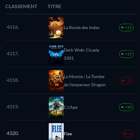
CLASSEMENT
TITRE
4316.
La Route des Indes
+11
Dark Web: Cicada
4317.
+15
3301
La Momie : La Tombe
4318.
-14
de l'empereur Dragon
4319.
C.I.Ape
+30
4320.
Flee
-2