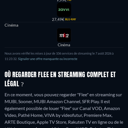
9,99€
27,49€
BLU-RAY
Cinéma
Cinéma
Nous avons vérifié les mises à jour de 106 services de streaming le 7 août 2026 à
11:23:32.
Signaler une offre manquante ou incorrecte
OÙ REGARDER FLEE EN STREAMING COMPLET ET
LÉGAL ?
En ce moment, vous pouvez regarder "Flee" en streaming sur
MUBI, Sooner, MUBI Amazon Channel, SFR Play. Il est
également possible de louer "Flee" sur Canal VOD, Amazon
Video, Pathé Home, VIVA by videofutur, Premiere Max,
ARTE Boutique, Apple TV Store, Rakuten TV en ligne ou de le