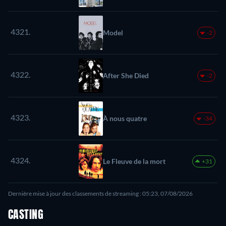
4321.
Model
-2
4322.
After She Died
-2
4323.
À nous quatre
-34
4324.
Le Fleuve de la mort
+31
Dernière mise à jour des classements de streaming : 05:23, 07/08/2026
CASTING