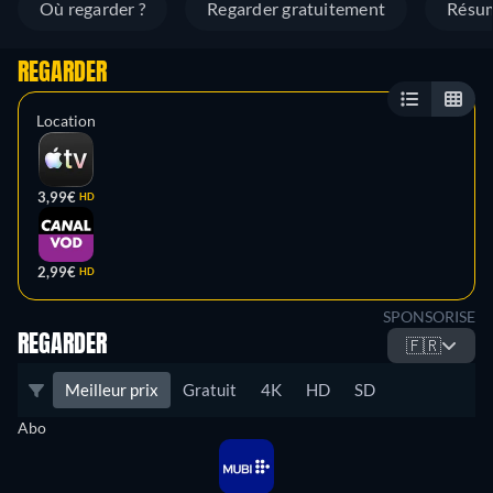
Où regarder ?
Regarder gratuitement
Résu
REGARDER
Location
3,99€
HD
2,99€
HD
SPONSORISE
REGARDER
🇫🇷
Meilleur prix
Gratuit
4K
HD
SD
Abo