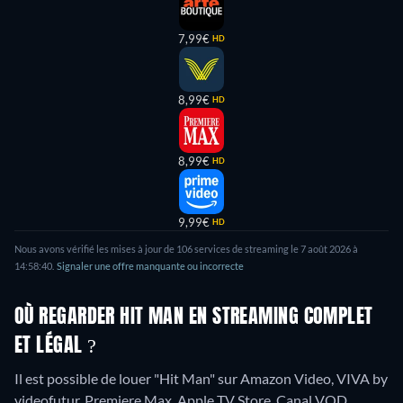
7,99€
HD
8,99€
HD
8,99€
HD
9,99€
HD
Nous avons vérifié les mises à jour de
106
services de streaming le
7 août 2026
à
14:58:40
.
Signaler une offre manquante ou incorrecte
OÙ REGARDER HIT MAN EN STREAMING COMPLET
ET LÉGAL ?
Il est possible de louer "Hit Man" sur Amazon Video, VIVA by
videofutur, Premiere Max, Apple TV Store, Canal VOD,