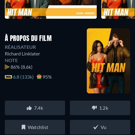
À PROPOS DU FILM
RÉALISATEUR
Richard Linklater
NOTE
86%
(8.6k)
6.8 (133k)
95%
7.4k
1.2k
Watchlist
Vu