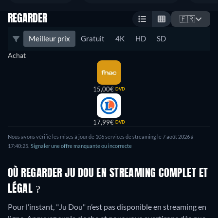
REGARDER
🇫🇷
Meilleur prix
Gratuit
4K
HD
SD
Achat
15,00€
DVD
17,99€
DVD
Nous avons vérifié les mises à jour de 106 services de streaming le 7 août 2026 à
17:40:25.
Signaler une offre manquante ou incorrecte
OÙ REGARDER JU DOU EN STREAMING COMPLET ET
LÉGAL ?
Pour l’instant, "Ju Dou" n’est pas disponible en streaming en