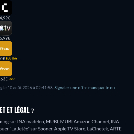
4,99€
5,99€
00€
BLU-RAY
,63€
DVD
g le
10 août 2026
à
02:41:58
.
Signaler une offre manquante ou
T ET LÉGAL ?
eaming sur INA madelen, MUBI, MUBI Amazon Channel, INA
ouer "La Jetée" sur Sooner, Apple TV Store, LaCinetek, ARTE