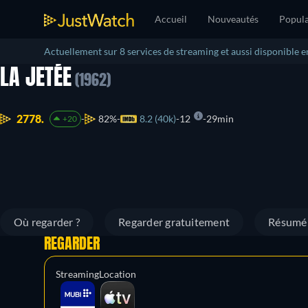
Accueil
Nouveautés
Popula
Actuellement sur 8 services de streaming et aussi disponible e
LA JETÉE
(1962)
2778.
82%
8.2 (40k)
12
29min
+20
Où regarder ?
Regarder gratuitement
Résumé
REGARDER
Streaming
Location