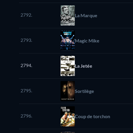
2792.
La Marque
2793.
Magic Mike
2794.
La Jetée
2795.
Sortilège
2796.
Coup de torchon