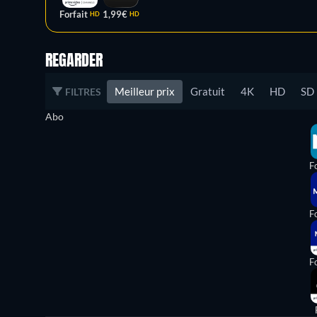
Forfait
1,99€
HD
HD
REGARDER
Meilleur prix
Gratuit
4K
HD
SD
FILTRES
Abo
Fo
Fo
Fo