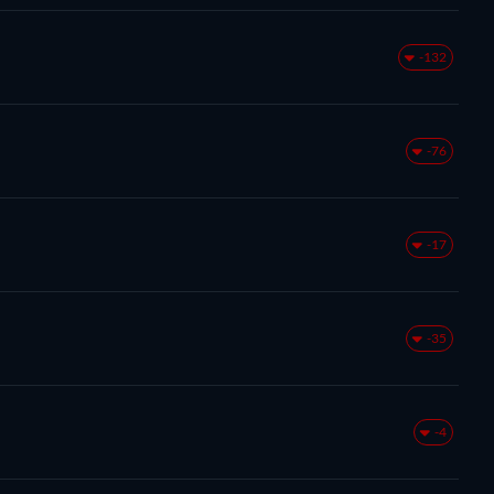
-132
-76
-17
-35
-4