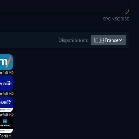
SPONSORISE
🇫🇷
France
Disponible en:
rfait
HD
rfait
HD
rfait
HD
Forfait