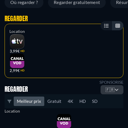
Où regarder ?
Regarder gratuitement
Résu
REGARDER
Location
3,99€
HD
2,99€
HD
SPONSORISE
REGARDER
🇫🇷
Meilleur prix
Gratuit
4K
HD
SD
Location