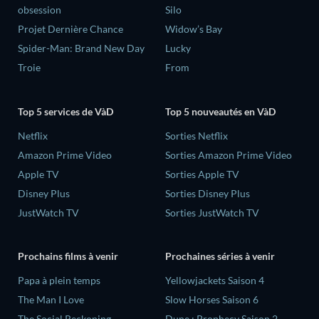
obsession
Silo
Projet Dernière Chance
Widow’s Bay
Spider-Man: Brand New Day
Lucky
Troie
From
Top 5 services de VàD
Top 5 nouveautés en VàD
Netflix
Sorties Netflix
Amazon Prime Video
Sorties Amazon Prime Video
Apple TV
Sorties Apple TV
Disney Plus
Sorties Disney Plus
JustWatch TV
Sorties JustWatch TV
Prochains films à venir
Prochaines séries à venir
‎Papa à plein temps
Yellowjackets Saison 4
The Man I Love
Slow Horses Saison 6
The Social Reckoning
Dune : Prophecy Saison 2