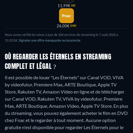
11,99€
HD
26,00€
DVD
Nous avons vérifié les mises à jour de
106
services de streaming le
7 août 2026
à
15:02:04
.
Signaler une offre manquante ou incorrecte
OÙ REGARDER LES ÉTERNELS EN STREAMING
COMPLET ET LÉGAL ?
Il est possible de louer "Les Éternels" sur Canal VOD, VIVA
by videofutur, Premiere Max, ARTE Boutique, Apple TV
Store, Rakuten TV, Amazon Video en ligne et de télécharger
sur Canal VOD, Rakuten TV, VIVA by videofutur, Premiere
Max, ARTE Boutique, Amazon Video, Apple TV Store.
En plus
du streaming, vous pouvez également acheter le film en DVD
chez Fnac et le regarder à tout moment.
Aucune option
gratuite n'est disponible pour regarder Les Éternels pour le