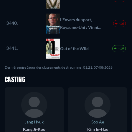
L'Envers du sport,
3440.
-16
Royaume-Uni : Vinnie
Jones
3441.
Out of the Wild
+19
Dernière mise à jour des classements de streaming : 01:21, 07/08/2026
CASTING
Jang Hyuk
Soo Ae
Kang Ji-Koo
Kim In-Hae