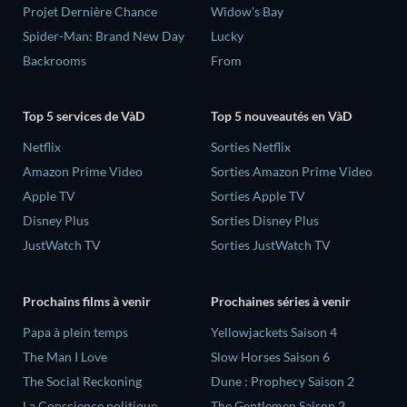
Projet Dernière Chance
Widow’s Bay
Spider-Man: Brand New Day
Lucky
Backrooms
From
Top 5 services de VàD
Top 5 nouveautés en VàD
Netflix
Sorties Netflix
Amazon Prime Video
Sorties Amazon Prime Video
Apple TV
Sorties Apple TV
Disney Plus
Sorties Disney Plus
JustWatch TV
Sorties JustWatch TV
Prochains films à venir
Prochaines séries à venir
‎Papa à plein temps
Yellowjackets Saison 4
The Man I Love
Slow Horses Saison 6
The Social Reckoning
Dune : Prophecy Saison 2
La Conscience politique
The Gentlemen Saison 2