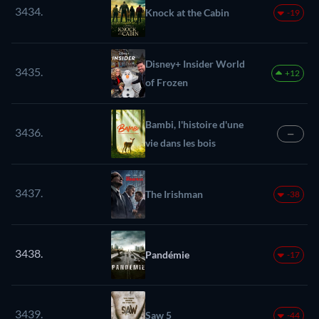
3434.
Knock at the Cabin
-19
Disney+ Insider World
3435.
+12
of Frozen
Bambi, l'histoire d'une
3436.
—
vie dans les bois
3437.
The Irishman
-38
3438.
Pandémie
-17
3439.
Saw 5
-44