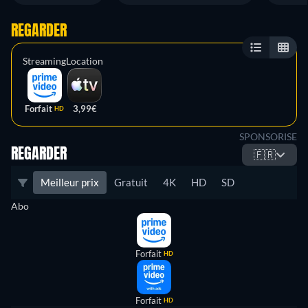
REGARDER
Streaming
Location
Forfait
3,99€
HD
SPONSORISE
REGARDER
🇫🇷
Meilleur prix
Gratuit
4K
HD
SD
Abo
Forfait
HD
Forfait
HD