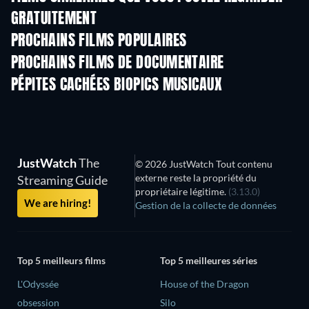
GRATUITEMENT
PROCHAINS FILMS POPULAIRES
PROCHAINS FILMS DE DOCUMENTAIRE
Arcobaleno
PÉPITES CACHÉES BIOPICS MUSICAUX
S
JustWatch
The
© 2026 JustWatch Tout contenu
externe reste la propriété du
Streaming Guide
propriétaire légitime.
(3.13.0)
We are hiring!
Gestion de la collecte de données
Top 5 meilleurs films
Top 5 meilleures séries
L'Odyssée
House of the Dragon
obsession
Silo