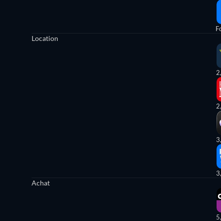
Fo
Location
2
2
3
3
Achat
5