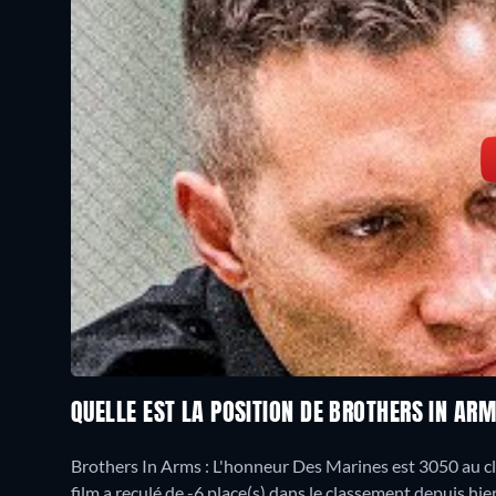
QUELLE EST LA POSITION DE BROTHERS IN AR
Brothers In Arms : L'honneur Des Marines est 3050 au c
film a reculé de -6 place(s) dans le classement depuis hie