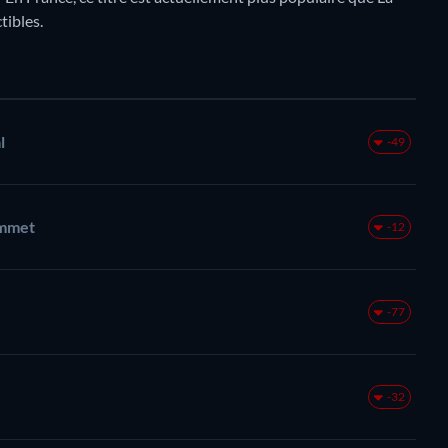
tibles.
l
-49
ommet
-12
-77
-32