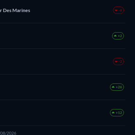
ur Des Marines
-6
+2
-2
+26
+12
5/08/2026