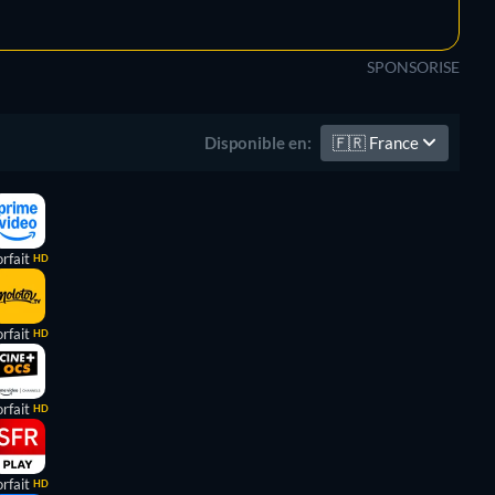
SPONSORISE
🇫🇷
France
Disponible en:
rfait
HD
rfait
HD
rfait
HD
rfait
HD