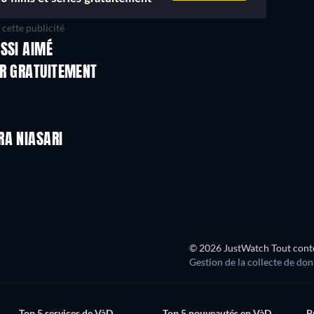
cette publicité
SSI AIMÉ
ER GRATUITEMENT
RA NIASARI
© 2026 JustWatch Tout conten
Gestion de la collecte de do
Top 5 services de VàD
Top 5 nouveautés en VàD
P