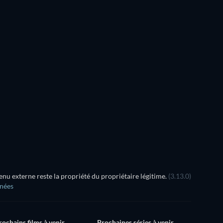
u externe reste la propriété du propriétaire légitime.
(3.13.0)
nnées
rochains films à venir
Prochaines séries à venir