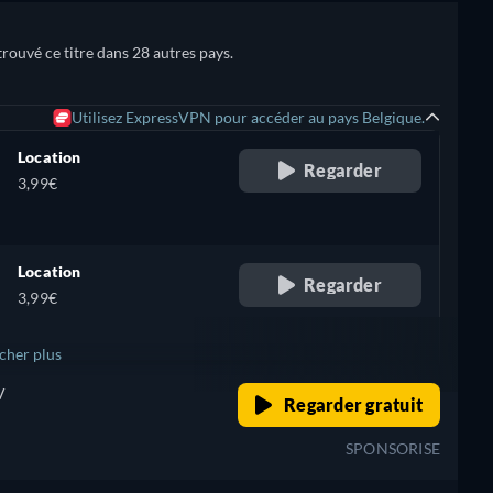
trouvé ce titre dans 28 autres pays.
Utilisez ExpressVPN pour accéder au pays Belgique.
Location
Regarder
3,99€
Location
Regarder
3,99€
icher plus
V
retail price
Regarder gratuit
+ 1
SPONSORISE