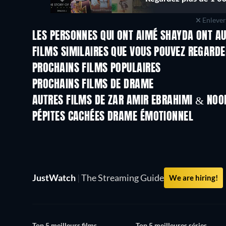
Enlever 
LES PERSONNES QUI ONT AIMÉ SHAYDA ONT AU
FILMS SIMILAIRES QUE VOUS POUVEZ REGARD
PROCHAINS FILMS POPULAIRES
PROCHAINS FILMS DE DRAME
AUTRES FILMS DE ZAR AMIR EBRAHIMI & NOO
PÉPITES CACHÉES DRAME ÉMOTIONNEL
JustWatch
|
The Streaming Guide
We are hiring!
Top 5 meilleurs films
Top 5 meilleures séries