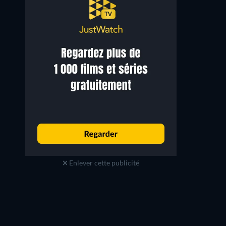
Mojean Aria
Rina Mousavi
Enlever cette publicité
Farhad
Elly