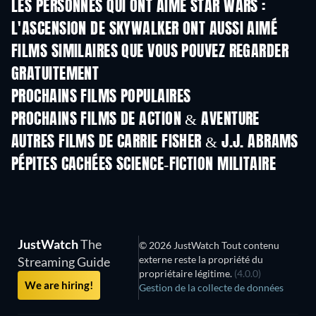
LES PERSONNES QUI ONT AIMÉ STAR WARS :
L'ASCENSION DE SKYWALKER ONT AUSSI AIMÉ
FILMS SIMILAIRES QUE VOUS POUVEZ REGARDER
GRATUITEMENT
PROCHAINS FILMS POPULAIRES
PROCHAINS FILMS DE ACTION & AVENTURE
AUTRES FILMS DE CARRIE FISHER & J.J. ABRAMS
PÉPITES CACHÉES SCIENCE-FICTION MILITAIRE
S
JustWatch
The
© 2026 JustWatch Tout contenu
externe reste la propriété du
Streaming Guide
propriétaire légitime.
(4.0.0)
We are hiring!
Gestion de la collecte de données