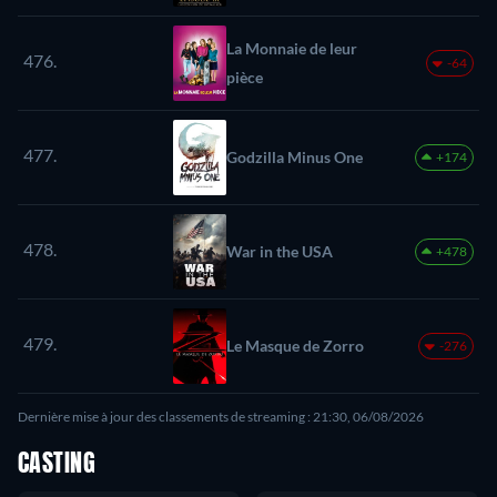
La Monnaie de leur
476.
-64
pièce
477.
Godzilla Minus One
+174
478.
War in the USA
+478
479.
Le Masque de Zorro
-276
Dernière mise à jour des classements de streaming : 21:30, 06/08/2026
CASTING