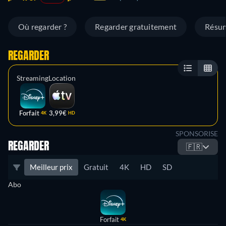
Où regarder ?
Regarder gratuitement
Résu
REGARDER
Streaming
Location
Forfait
3,99€
4K
HD
SPONSORISE
REGARDER
🇫🇷
Meilleur prix
Gratuit
4K
HD
SD
Abo
Forfait
4K