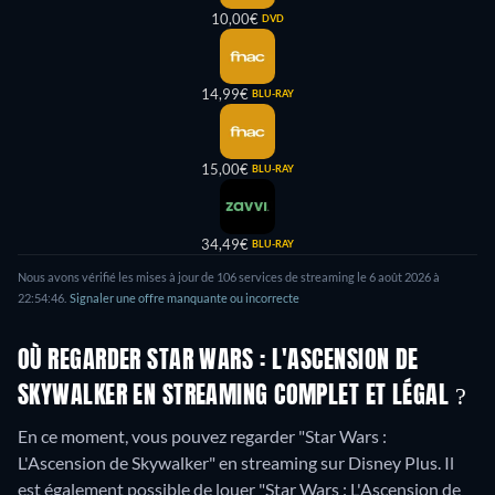
10,00€
DVD
14,99€
BLU-RAY
15,00€
BLU-RAY
34,49€
BLU-RAY
Nous avons vérifié les mises à jour de
106
services de streaming le
6 août 2026
à
22:54:46
.
Signaler une offre manquante ou incorrecte
OÙ REGARDER STAR WARS : L'ASCENSION DE
SKYWALKER EN STREAMING COMPLET ET LÉGAL ?
En ce moment, vous pouvez regarder "Star Wars :
L'Ascension de Skywalker" en streaming sur Disney Plus. Il
est également possible de louer "Star Wars : L'Ascension de