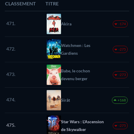
CLASSEMENT
TITRE
471.
Akira
-174
Watchmen : Les
472.
-275
Gardiens
Babe, le cochon
473.
-273
devenu berger
474.
Sirât
+168
Star Wars : L'Ascension
475.
-275
de Skywalker