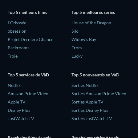
Top 5 meilleurs films
Top 5 meilleures séries
L'Odyssée
House of the Dragon
obsession
Silo
Projet Dernière Chance
Widow’s Bay
Backrooms
From
Troie
Lucky
Top 5 services de VàD
Top 5 nouveautés en VàD
Netflix
Sorties Netflix
Amazon Prime Video
Sorties Amazon Prime Video
Apple TV
Sorties Apple TV
Disney Plus
Sorties Disney Plus
JustWatch TV
Sorties JustWatch TV
Prochains films à venir
Prochaines séries à venir