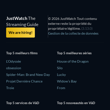
JustWatch
The
© 2026 JustWatch Tout contenu
externe reste la propriété du
Streaming Guide
propriétaire légitime.
(3.13.0)
We are hiring!
Gestion de la collecte de données
Top 5 meilleurs films
Top 5 meilleures séries
L'Odyssée
House of the Dragon
obsession
Silo
Spider-Man: Brand New Day
Lucky
Projet Dernière Chance
Widow’s Bay
Troie
From
Top 5 services de VàD
Top 5 nouveautés en VàD