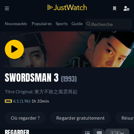
Nouveautés
Populaires
Sports
Guide
SWORDSMAN 3
(1993)
Titre Original: 東方不敗之風雲再起
6.1 (1.9k)
1h 33min
Où regarder ?
Regarder gratuitement
Résu
REGARDER
🇫🇷