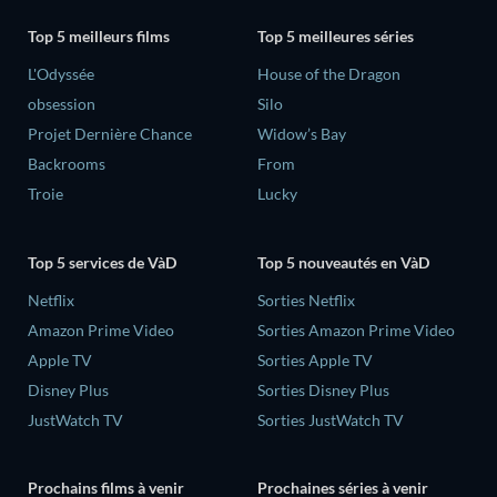
Top 5 meilleurs films
Top 5 meilleures séries
L'Odyssée
House of the Dragon
obsession
Silo
Projet Dernière Chance
Widow’s Bay
Backrooms
From
Troie
Lucky
Top 5 services de VàD
Top 5 nouveautés en VàD
Netflix
Sorties Netflix
Amazon Prime Video
Sorties Amazon Prime Video
Apple TV
Sorties Apple TV
Disney Plus
Sorties Disney Plus
JustWatch TV
Sorties JustWatch TV
Prochains films à venir
Prochaines séries à venir