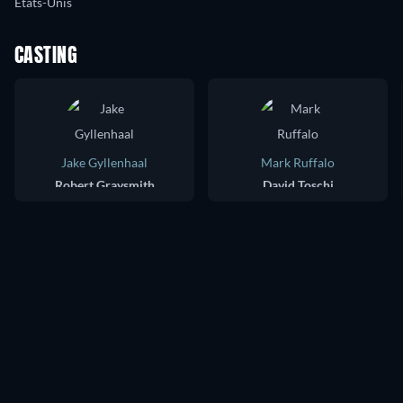
États-Unis
CASTING
Jake Gyllenhaal
Mark Ruffalo
Robert Graysmith
David Toschi