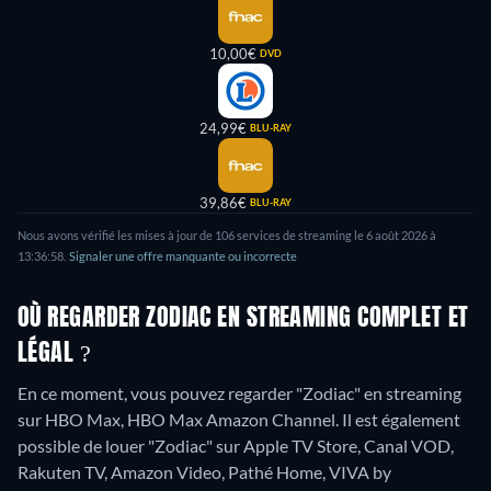
10,00€
DVD
24,99€
BLU-RAY
39,86€
BLU-RAY
Nous avons vérifié les mises à jour de
106
services de streaming le
6 août 2026
à
13:36:58
.
Signaler une offre manquante ou incorrecte
OÙ REGARDER ZODIAC EN STREAMING COMPLET ET
LÉGAL ?
En ce moment, vous pouvez regarder "Zodiac" en streaming
sur HBO Max, HBO Max Amazon Channel. Il est également
possible de louer "Zodiac" sur Apple TV Store, Canal VOD,
Rakuten TV, Amazon Video, Pathé Home, VIVA by