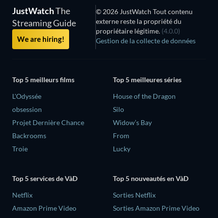
JustWatch
The
© 2026 JustWatch Tout contenu
externe reste la propriété du
Streaming Guide
propriétaire légitime.
(4.0.0)
We are hiring!
Gestion de la collecte de données
Top 5 meilleurs films
Top 5 meilleures séries
L'Odyssée
House of the Dragon
obsession
Silo
Projet Dernière Chance
Widow’s Bay
Backrooms
From
Troie
Lucky
Top 5 services de VàD
Top 5 nouveautés en VàD
Netflix
Sorties Netflix
Amazon Prime Video
Sorties Amazon Prime Video