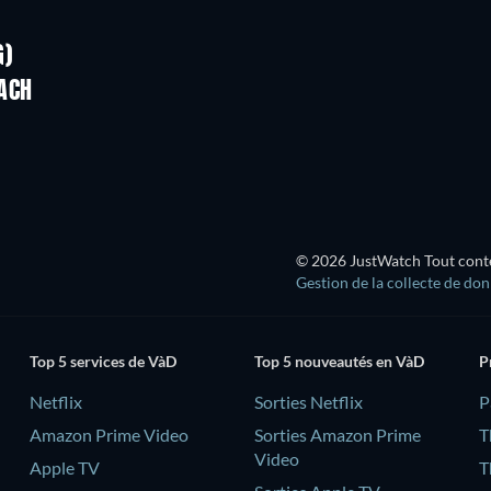
Série
Série
G)
Saison 2
Saison 2
ACH
Série
Série
© 2026 JustWatch Tout conten
Gestion de la collecte de do
Top 5 services de VàD
Top 5 nouveautés en VàD
P
Netflix
Sorties Netflix
‎
Amazon Prime Video
Sorties Amazon Prime
T
Video
Apple TV
T