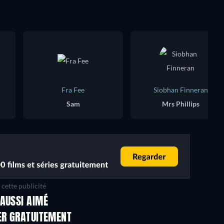
Fra Fee
Siobhan Finneran
Sam
Mrs Phillips
cette publicité
AUSSI AIMÉ
Série
Série
ER GRATUITEMENT
Série
Série