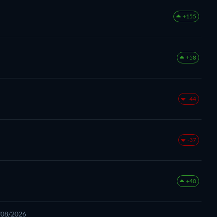
+155
+58
-44
-37
+40
7/08/2026