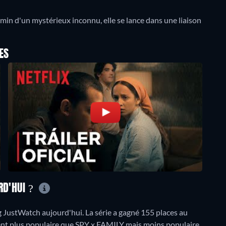
in d'un mystérieux inconnu, elle se lance dans une liaison
ES
RD'HUI ?
JustWatch aujourd'hui. La série a gagné 155 places au
ement plus populaire que SPY x FAMILY mais moins populaire