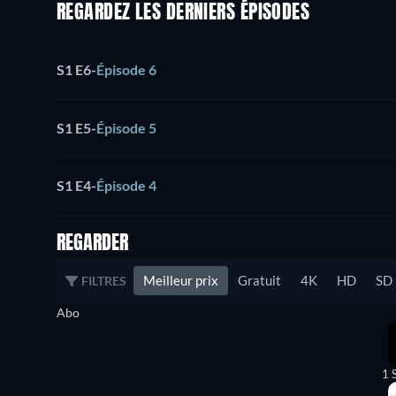
REGARDEZ LES DERNIERS ÉPISODES
S1 E6
-
Épisode 6
S1 E5
-
Épisode 5
S1 E4
-
Épisode 4
REGARDER
Meilleur prix
Gratuit
4K
HD
SD
FILTRES
Abo
1 