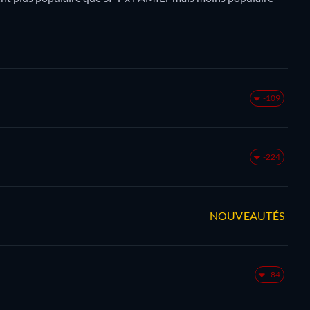
-109
-224
NOUVEAUTÉS
-84