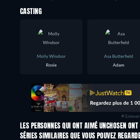
CASTING
Molly Windsor
Asa Butterfield
Rosie
Adam
Enlever 
LES PERSONNES QUI ONT AIMÉ UNCHOSEN ONT 
Série
SÉRIES SIMILAIRES QUE VOUS POUVEZ REGARD
Série
Série