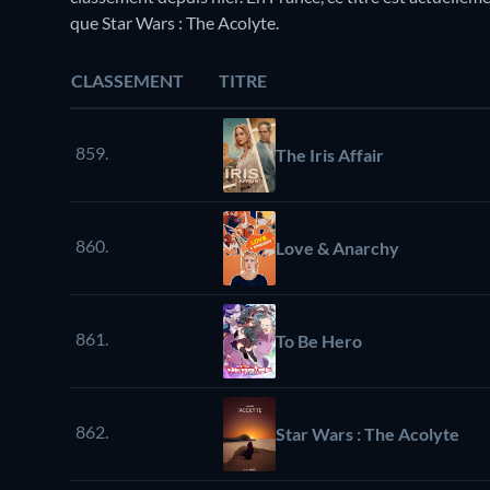
que Star Wars : The Acolyte.
CLASSEMENT
TITRE
859.
The Iris Affair
860.
Love & Anarchy
861.
To Be Hero
862.
Star Wars : The Acolyte