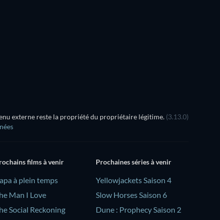
Série
Série
Saison 2
Saison 1
Série
Série
u externe reste la propriété du propriétaire légitime.
(3.13.0)
nnées
rochains films à venir
Prochaines séries à venir
Papa à plein temps
Yellowjackets Saison 4
he Man I Love
Slow Horses Saison 6
he Social Reckoning
Dune : Prophecy Saison 2