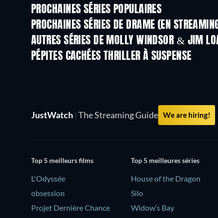
PROCHAINES SÉRIES POPULAIRES
Série
Série
PROCHAINES SÉRIES DE DRAME (EN STREAMIN
Saison 4
Saison 6
AUTRES SÉRIES DE MOLLY WINDSOR & JIM LO
Série
Série
PÉPITES CACHÉES THRILLER À SUSPENSE
JustWatch
|
The Streaming Guide
We are hiring!
Top 5 meilleurs films
Top 5 meilleures séries
L'Odyssée
House of the Dragon
obsession
Silo
Projet Dernière Chance
Widow’s Bay