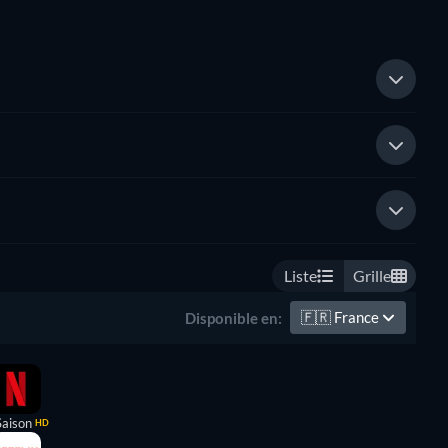
Liste
Grille
🇫🇷
France
Disponible en:
Saison
HD