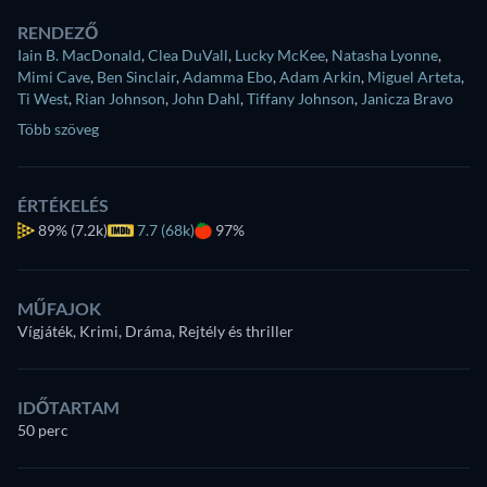
RENDEZŐ
Iain B. MacDonald
,
Clea DuVall
,
Lucky McKee
,
Natasha Lyonne
,
Mimi Cave
,
Ben Sinclair
,
Adamma Ebo
,
Adam Arkin
,
Miguel Arteta
,
Ti West
,
Rian Johnson
,
John Dahl
,
Tiffany Johnson
,
Janicza Bravo
Több szöveg
ÉRTÉKELÉS
89%
(7.2k)
7.7 (68k)
97%
MŰFAJOK
Vígjáték, Krimi, Dráma, Rejtély és thriller
IDŐTARTAM
50 perc