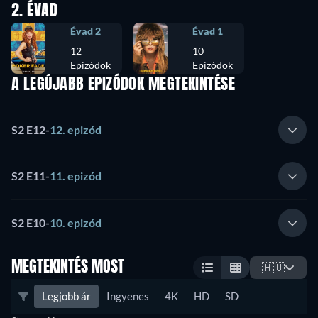
2. ÉVAD
Évad 2
Évad 1
12
10
Epizódok
Epizódok
A LEGÚJABB EPIZÓDOK MEGTEKINTÉSE
S2 E12
-
12. epizód
S2 E11
-
11. epizód
S2 E10
-
10. epizód
MEGTEKINTÉS MOST
🇭🇺
Legjobb ár
Ingyenes
4K
HD
SD