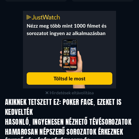
Hirdetések eltávolítása
AKIKNEK TETSZETT EZ: POKER FACE, EZEKET IS
KEDVELTÉK
TV
TV
HASONLÓ, INGYENESEN NÉZHETŐ TÉVÉSOROZATOK
TV
TV
HAMAROSAN NÉPSZERŰ SOROZATOK ÉRKEZNEK
TV
TV