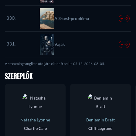
330.
A 3-test-probléma
-5
331.
Vaják
-6
A streamingranglista utoljára ekkor frissült: 05:15, 2026. 08. 05.
SZEREPLŐK
Natasha Lyonne
Benjamin Bratt
Charlie Cale
Cliff Legrand