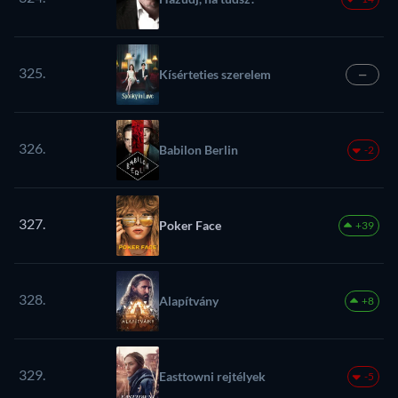
325.
Kísérteties szerelem
—
326.
Babilon Berlin
-2
327.
Poker Face
+39
328.
Alapítvány
+8
329.
Easttowni rejtélyek
-5