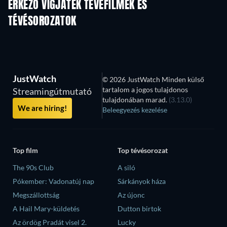
ÉRKEZŐ VÍGJÁTÉK TÉVÉFILMEK ÉS
TÉVÉSOROZATOK
Évad 6
Évad 2
Év
JustWatch
© 2026 JustWatch Minden külső
tartalom a jogos tulajdonos
Streamingútmutató
tulajdonában marad.
(3.13.0)
We are hiring!
Beleegyezés kezelése
Top film
Top tévésorozat
The 90s Club
A siló
Pókember: Vadonatúj nap
Sárkányok háza
Megszállottság
Az újonc
A Hail Mary-küldetés
Dutton birtok
Az ördög Pradát visel 2.
Lucky