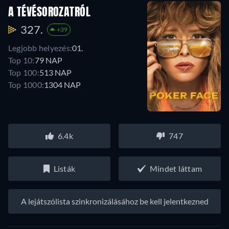
A TÉVÉSOROZATRÓL
327.
+39
Legjobb helyezés:
01.
Top 10:
79 NAP
Top 100:
513 NAP
Top 1000:
1304 NAP
6.4k
747
Listák
Mindet láttam
A lejátszólista szinkronizálásához be kell jelentkezned