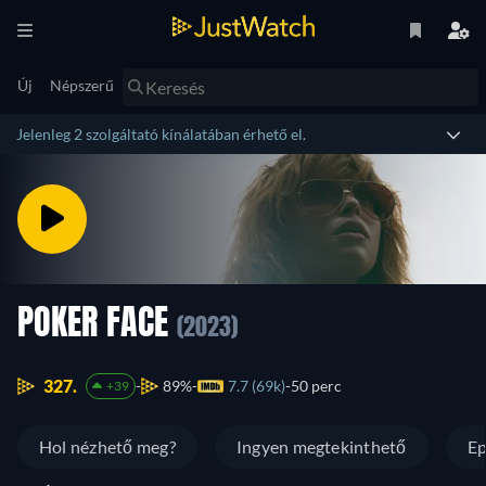
Új
Népszerű
Jelenleg 2 szolgáltató kínálatában érhető el.
POKER FACE
(2023)
327.
89%
7.7 (69k)
50 perc
+39
Hol nézhető meg?
Ingyen megtekinthető
Ep