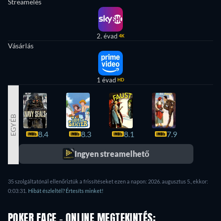
Streamelés
2. évad
4K
Vásárlás
1 évad
HD
EGYÉB
8.4
8.3
8.1
7.9
7.8
Ingyen streamelhető
35 szolgáltatónál ellenőriztük a frissítéseket ezen a napon: 2026. augusztus 5., ekkor:
0:03:31.
Hibát észleltél? Értesíts minket!
POKER FACE - ONLINE MEGTEKINTÉS: