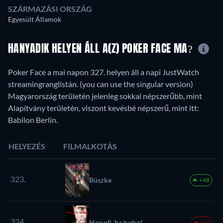
SZÁRMAZÁSI ORSZÁG
Egyesült Államok
HANYADIK HELYEN ÁLL A(Z) POKER FACE MA?
Poker Face a mai napon 327. helyen áll a napi JustWatch
streamingranglistán. (you can use the singular version)
Magyarország területén jelenleg sokkal népszerűbb, mint
Alapítvány területén, viszont kevésbé népszerű, mint itt:
Babilon Berlin.
HELYEZÉS
FILMALKOTÁS
323.
Büszke
+48
324.
Hazudj, ha tudsz!
-14