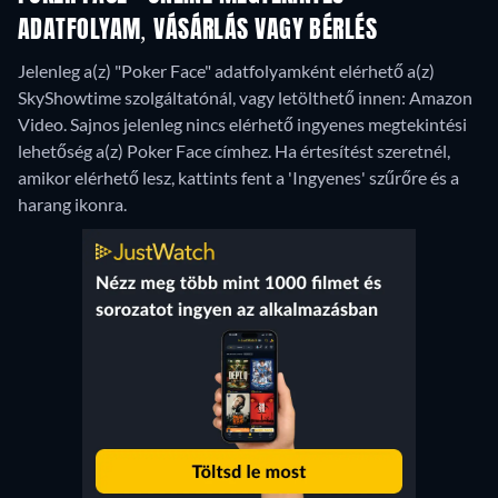
ADATFOLYAM, VÁSÁRLÁS VAGY BÉRLÉS
Jelenleg a(z) "Poker Face" adatfolyamként elérhető a(z)
SkyShowtime szolgáltatónál, vagy letölthető innen: Amazon
Video.
Sajnos jelenleg nincs elérhető ingyenes megtekintési
lehetőség a(z) Poker Face címhez. Ha értesítést szeretnél,
amikor elérhető lesz, kattints fent a 'Ingyenes' szűrőre és a
harang ikonra.