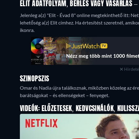
ELIT ADATFOLYAM, BÉRLÉS VAGY VÁSÁRLÁS – 
Jelenleg a(z) "Elit - Évad 8" online megtekinthető itt: Net
lehetőség a(z) Elit címhez. Ha értesítést szeretnél, amikor
ikonra.
Hirdetés
SZINOPSZIS
Omar és Nadia újra találkoznak, miközben közeleg az éret
barátságokat – és ellenségeket – fenyeget.
VIDEÓK: ELŐZETESEK, KEDVCSINÁLÓK, KULISSZ