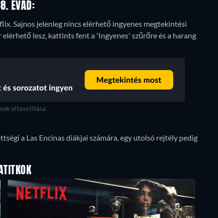
8. ÉVAD:
flix.
Sajnos jelenleg nincs elérhető ingyenes megtekintési
 elérhető lesz, kattints fent a 'Ingyenes' szűrőre és a harang
ek eltávolítása
tségi a Las Encinas diákjai számára, egy utolsó rejtély pedig
ATITKOK