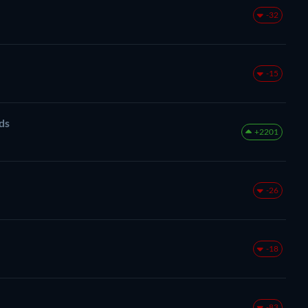
-32
-15
ds
+2201
-26
-18
-83