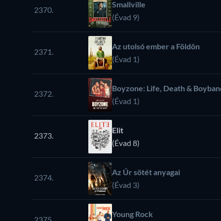
Smallville
2370.
(Évad 9)
Az utolsó ember a Földön
2371.
(Évad 1)
Boyzone: Life, Death & Boyban
2372.
(Évad 1)
Elit
2373.
(Évad 8)
Az Úr sötét anyagai
2374.
(Évad 3)
Young Rock
2375.