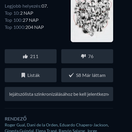
Legjobb helyezés:
07.
Top 10:
2 NAP
Top 100:
27 NAP
Top 1000:
204 NAP
211
76
Listák
S8 Már láttam
A lejátszólista szinkronizálásához be kell jelentkezned
RENDEZŐ
Roger Gual
,
Dani de la Orden
,
Eduardo Chapero-Jackson
,
Ginesta Guindal
,
Elena Trapé
,
Ramón Salazar
,
Jorge