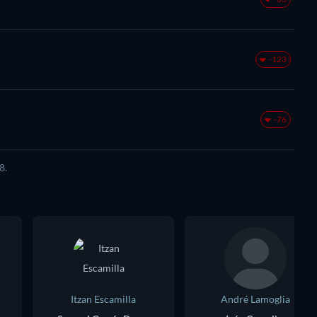
-123
-76
8.
Itzan Escamilla
André Lamoglia