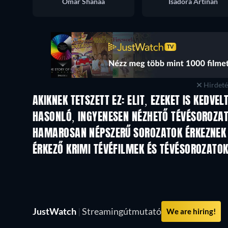
Omar Shanaa
Isadora Artiñan
Hirdetés
AKIKNEK TETSZETT EZ: ELIT, EZEKET IS KEDVEL
TV
TV
HASONLÓ, INGYENESEN NÉZHETŐ TÉVÉSOROZA
HAMAROSAN NÉPSZERŰ SOROZATOK ÉRKEZNEK
TV
TV
ÉRKEZŐ KRIMI TÉVÉFILMEK ÉS TÉVÉSOROZATO
Évad 6
Évad 2
JustWatch
|
Streamingútmutató
We are hiring!