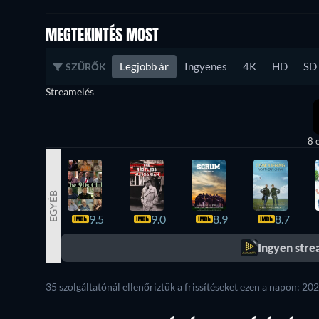
MEGTEKINTÉS MOST
Legjobb ár
Ingyenes
4K
HD
SD
SZŰRŐK
Streamelés
8 
EGYÉB
9.5
9.0
8.9
8.7
Ingyen str
35 szolgáltatónál ellenőriztük a frissítéseket ezen a napon: 202