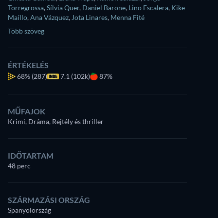
Torregrossa
,
Sílvia Quer
,
Daniel Barone
,
Lino Escalera
,
Kike
Maíllo
,
Ana Vázquez
,
Jota Linares
,
Menna Fité
Több szöveg
ÉRTÉKELÉS
68%
(287)
7.1 (102k)
87%
MŰFAJOK
Krimi, Dráma, Rejtély és thriller
IDŐTARTAM
48 perc
SZÁRMAZÁSI ORSZÁG
Spanyolország