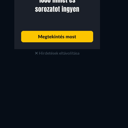
Hirdetések eltávolítása