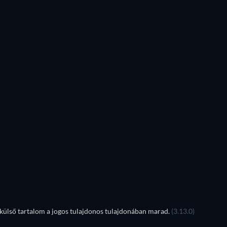
Guzmán Nunier Osuna
Nadia Shanaa
TV
TV
TV
TV
TV
Évad 1
Évad 2
ülső tartalom a jogos tulajdonos tulajdonában marad.
(3.13.0)