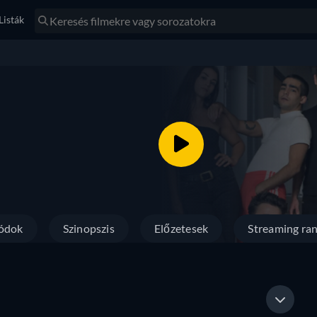
Listák
ódok
Szinopszis
Előzetesek
Streaming ran