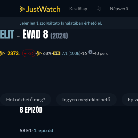
Kezdőlap
Új
Népszerű
Jelenleg 1 szolgáltató kínálatában érhető el.
ELIT
- ÉVAD 8
(2024)
2373.
68%
7.1 (103k)
16
48 perc
-26
Hol nézhető meg?
Ingyen megtekinthető
Epiz
8 EPIZÓD
S8 E1
-
1. epizód