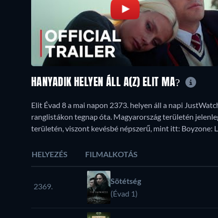
HANYADIK HELYEN ÁLL A(Z) ELIT MA?
Elit Évad 8 a mai napon 2373. helyen áll a napi JustWatc
ranglistákon tegnap óta. Magyarország területén jelenle
területén, viszont kevésbé népszerű, mint itt: Boyzone: 
HELYEZÉS
FILMALKOTÁS
Sötétség
2369.
(Évad 1)