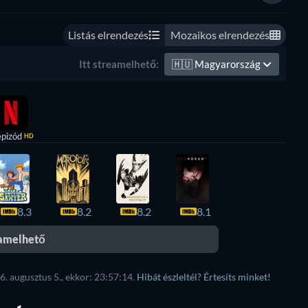
Listás elrendezés
Mozaikos elrendezés
🇭🇺
Magyarország
Itt streamelhető:
epizód
HD
8.3
8.2
8.2
8.1
eamelhető
6. augusztus 5., ekkor: 23:57:14.
Hibát észleltél? Értesíts minket!