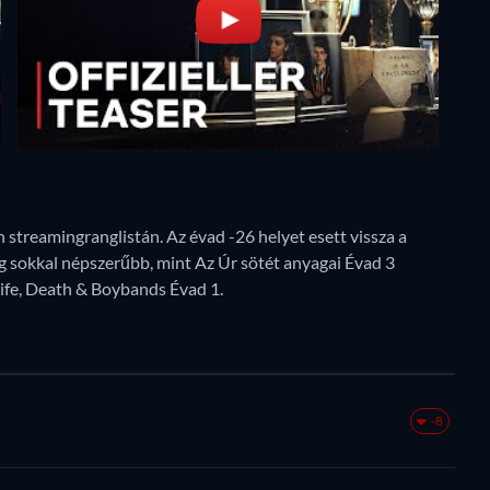
h streamingranglistán. Az évad -26 helyet esett vissza a
g sokkal népszerűbb, mint Az Úr sötét anyagai Évad 3
Life, Death & Boybands Évad 1.
-8