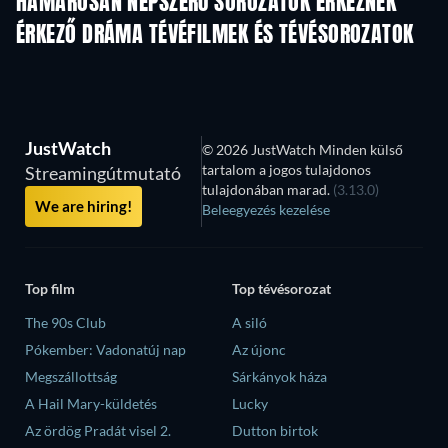
HAMAROSAN NÉPSZERŰ SOROZATOK ÉRKEZNEK
TV
TV
ÉRKEZŐ DRÁMA TÉVÉFILMEK ÉS TÉVÉSOROZATOK
Évad 6
Évad 2
Év
JustWatch
© 2026 JustWatch Minden külső
tartalom a jogos tulajdonos
Streamingútmutató
tulajdonában marad.
(3.13.0)
We are hiring!
Beleegyezés kezelése
Top film
Top tévésorozat
The 90s Club
A siló
Pókember: Vadonatúj nap
Az újonc
Megszállottság
Sárkányok háza
A Hail Mary-küldetés
Lucky
Az ördög Pradát visel 2.
Dutton birtok