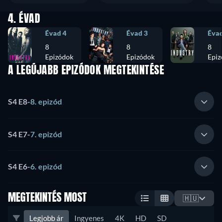
4. ÉVAD
Évad 4
Évad 3
Évad
8
8
8
Epizódok
Epizódok
Epiz
A LEGÚJABB EPIZÓDOK MEGTEKINTÉSE
S4 E8
-
8. epizód
S4 E7
-
7. epizód
S4 E6
-
6. epizód
MEGTEKINTÉS MOST
🇭🇺
Legjobb ár
Ingyenes
4K
HD
SD