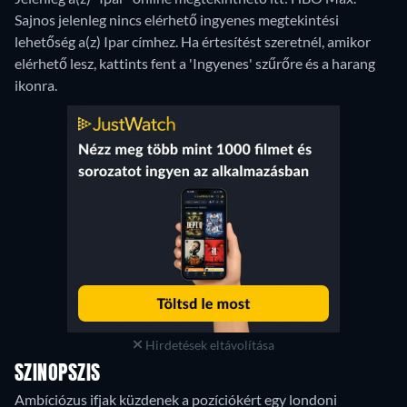
Sajnos jelenleg nincs elérhető ingyenes megtekintési
lehetőség a(z) Ipar címhez. Ha értesítést szeretnél, amikor
elérhető lesz, kattints fent a 'Ingyenes' szűrőre és a harang
ikonra.
Hirdetések eltávolítása
SZINOPSZIS
Ambíciózus ifjak küzdenek a pozíciókért egy londoni