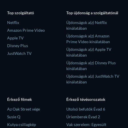
Top szolgáltató
Top újdonság a szolgáltatónál
Netflix
Újdonságok a(z) Netflix
kínálatában
Amazon Prime Video
Újdonságok a(z) Amazon
Apple TV
Prime Video kínálatában
Disney Plus
Újdonságok a(z) Apple TV
JustWatch TV
kínálatában
Újdonságok a(z) Disney Plus
kínálatában
Újdonságok a(z) JustWatch TV
kínálatában
Érkező filmek
Érkező tévésorozatok
Az Oak Street vége
Utolsó befutók Évad 6
Susie Q
Úriemberek Évad 2
Kutya csillagkép
Vak szerelem: Egyesült