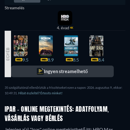
Streamelés
4. évad
4K
EGYÉB
9.5
8.9
8.5
8.4
8.2
Ingyen streamelhető
35 szolgáltatónál ellenőriztük a frissítéseket ezen a napon: 2026. augusztus 9., ekkor:
10:49:31.
Hibát észleltél? Értesíts minket!
IPAR - ONLINE MEGTEKINTÉS: ADATFOLYAM,
VÁSÁRLÁS VAGY BÉRLÉS
Jelenleg a(z) "Ipar" online megtekinthető itt: HBO Max.