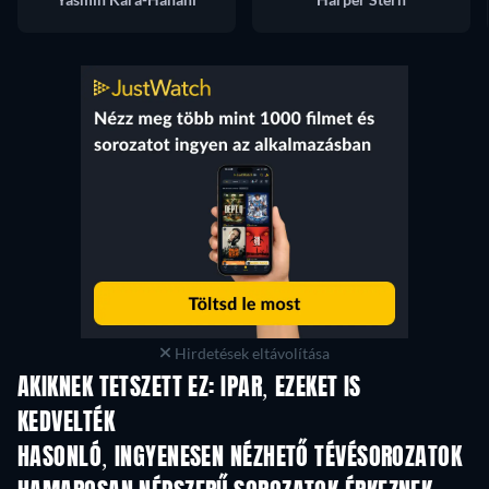
Hirdetések eltávolítása
AKIKNEK TETSZETT EZ: IPAR, EZEKET IS
KEDVELTÉK
TV
TV
HASONLÓ, INGYENESEN NÉZHETŐ TÉVÉSOROZATOK
TV
TV