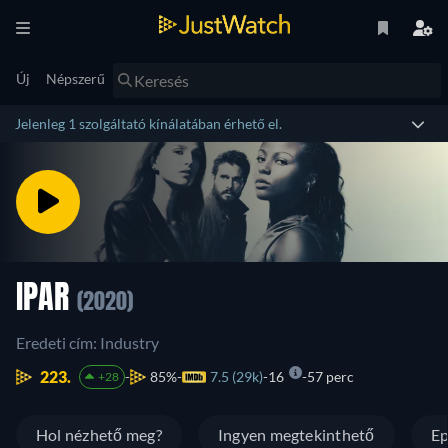
Új
Népszerű
Jelenleg 1 szolgáltató kínálatában érhető el.
IPAR
(2020)
Eredeti cím: Industry
223.
85%
7.5 (29k)
16
57 perc
+28
Hol nézhető meg?
Ingyen megtekinthető
Ep