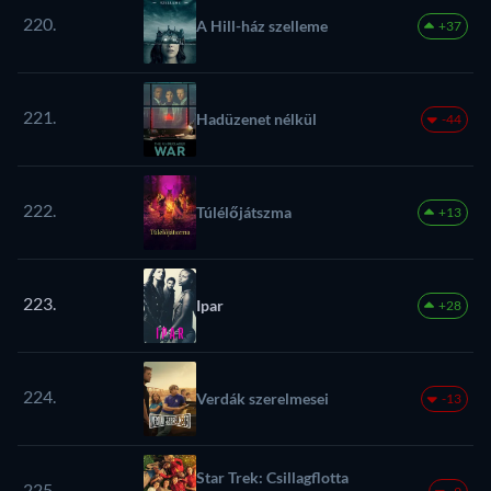
220.
A Hill-ház szelleme
+37
221.
Hadüzenet nélkül
-44
222.
Túlélőjátszma
+13
223.
Ipar
+28
224.
Verdák szerelmesei
-13
Star Trek: Csillagflotta
225.