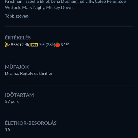
Krishnan
,
Isabella Eklöf
,
Lena Dunham
,
Ed Lilly
,
Caleb Femi
,
Zoé
Wittock
,
Mary Nighy
,
Mickey Down
Több szöveg
ÉRTÉKELÉS
85%
(2.4k)
7.5 (28k)
91%
MŰFAJOK
Dráma, Rejtély és thriller
IDŐTARTAM
57 perc
ÉLETKOR-BESOROLÁS
16