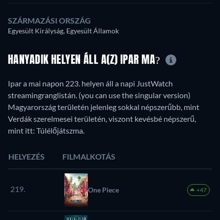
SZÁRMAZÁSI ORSZÁG
Egyesült Királyság, Egyesült Államok
HANYADIK HELYEN ÁLL A(Z) IPAR MA?
Ipar a mai napon 223. helyen áll a napi JustWatch
streamingranglistán. (you can use the singular version)
Magyarország területén jelenleg sokkal népszerűbb, mint
Verdák szerelmesei területén, viszont kevésbé népszerű,
mint itt: Túlélőjátszma.
HELYEZÉS
FILMALKOTÁS
219.
One Piece
+47