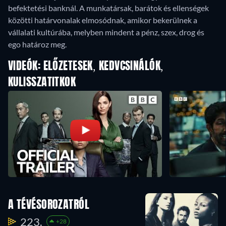
befektetési banknál. A munkatársak, barátok és ellenségek
közötti határvonalak elmosódnak, amikor bekerülnek a
vállalati kultúrába, melyben mindent a pénz, szex, drog és
ego határoz meg.
VIDEÓK: ELŐZETESEK, KEDVCSINÁLÓK,
KULISSZATITKOK
A TÉVÉSOROZATRÓL
223.
+28