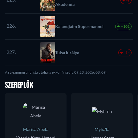
-9
Akadémia
226.
Kalandjaim Supermannel
+101
227.
Tulsa királya
-14
A streamingranglista utoljára ekkor frissült: 09:23, 2026. 08. 09.
SZEREPLŐK
Marisa Abela
Myha'la
Yasmin Kara-Hanani
Harper Stern