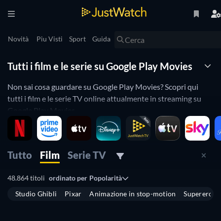
Novità
Piu Visti
Sport
Guida
Tutti i film e le serie su Google Play Movies
Non sai cosa guardare su Google Play Movies? Scopri qui
tutti i film e le serie TV online attualmente in streaming su
Google Play Movies.
JustWatch è un motore di ricerca di streaming che ti
consente di cercare i contenuti di vari provider, tra cui Google
Tutto
Film
Serie TV
Play Movies.
48.864 titoli
ordinato per
Popolarità
Cerca, filtra e confronta i prezzi per trovare il provider
migliore dove acquistare o noleggiare film e serie TV.
Studio Ghibli
Pixar
Animazione in stop-motion
Supereroi