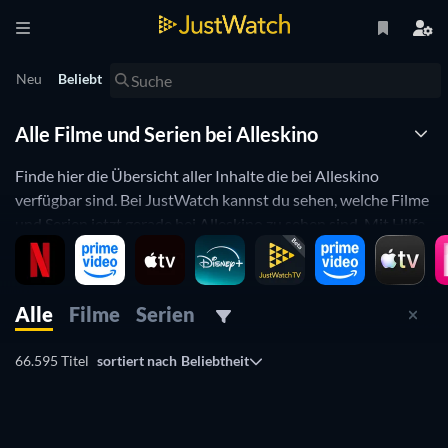
Neu
Beliebt
Alle Filme und Serien bei Alleskino
Finde hier die Übersicht aller Inhalte die bei Alleskino
verfügbar sind. Bei JustWatch kannst du sehen, welche Filme
und Serien jetzt gerade bei Alleskino zu sehen sind. Mit Hilfe
der Watchbar kannst du Problemlos zwischen verschiedenen
Streaming Anbietern hin- und herwechseln und Preise oder
die Angebotsvielfalt vergleichen.
Alle
Filme
Serien
Über alleskino - die Online-Videothek für
66.595 Titel
sortiert nach
Beliebtheit
den deutschen Film
Serie
Serie
Serie
Serie
Serie
Serie
Serie
Serie