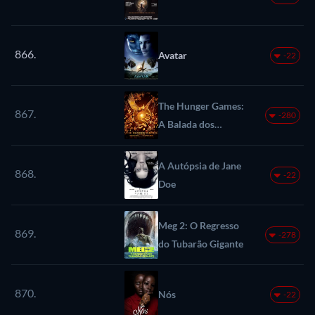
866.
Avatar
-22
The Hunger Games:
867.
-280
A Balada dos
Pássaros e das
Serpentes
A Autópsia de Jane
868.
-22
Doe
Meg 2: O Regresso
869.
-278
do Tubarão Gigante
870.
Nós
-22