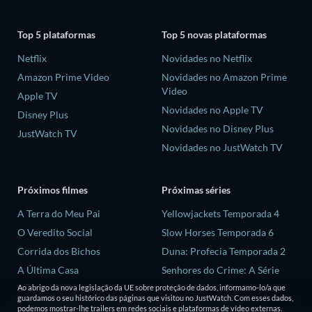
Top 5 plataformas
Top 5 novas plataformas
Netflix
Novidades no Netflix
Amazon Prime Video
Novidades no Amazon Prime
Video
Apple TV
Novidades no Apple TV
Disney Plus
Novidades no Disney Plus
JustWatch TV
Novidades no JustWatch TV
Próximos filmes
Próximas séries
A Terra do Meu Pai
Yellowjackets Temporada 4
O Veredito Social
Slow Horses Temporada 6
Corrida dos Bichos
Duna: Profecia Temporada 2
A Última Casa
Senhores do Crime: A Série
Temporada 2
Ao abrigo da nova legislação da UE sobre proteção de dados, informamo-lo/a que
Animais
guardamos o seu histórico das páginas que visitou no JustWatch. Com esses dados,
Love is Blind: Reino Unido
podemos mostrar-lhe trailers em redes sociais e plataformas de vídeo externas.