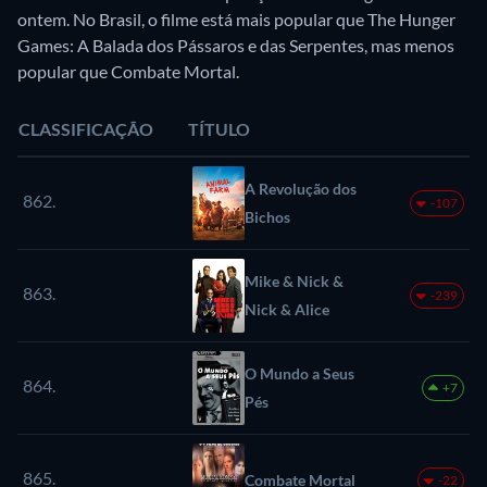
ontem. No Brasil, o filme está mais popular que The Hunger
Games: A Balada dos Pássaros e das Serpentes, mas menos
popular que Combate Mortal.
CLASSIFICAÇÃO
TÍTULO
A Revolução dos
862.
-107
Bichos
Mike & Nick &
863.
-239
Nick & Alice
O Mundo a Seus
864.
+7
Pés
865.
Combate Mortal
-22