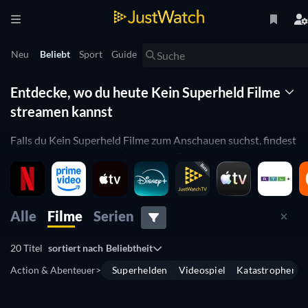
Neu
Beliebt
Sport
Guide
Entdecke, wo du heute Kein Superheld Filme
streamen kannst
Falls du Kein Superheld Filme zum Anschauen suchst, findest
du auf JustWatch einen Streaming-Guide, der dir anzeigt, wo
Klassiker des Genres, Geheimtipps und neueste
Erscheinungen online zu finden sind. Stöbere durch
in
verfügbare Titel, die du auf Streaming-Plattformen wie
Apple
Alle
Filme
Serien
TV
,
Google Play Movies
und
Microsoft Store
anschauen
kannst.
20 Titel
sortiert nach
Beliebtheit
Erkunde die besten Kein Superheld Filme aller Zeiten!
Action & Abenteuer
>
Superhelden
Videospiel
Katastrophen
Einige der aktuell populärsten Kein Superheld Filme sind