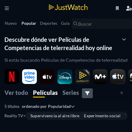
Nuevo
Popular
Deportes
Guía
Descubre dónde ver Películas de
Competencias de telerrealidad hoy online
Si estás buscando Películas de Competencias de telerrealidad
para ver online, en JustWatch te lo ponemos fácil con una
guía de streaming completa: te mostramos dónde ver los
grandes clásicos del género, joyas ocultas y los últimos
estrenos. Explora los
títulos disponibles en plataformas de
Ver todo
Películas
Series
streaming en Espana, como
Filmzie
,
MUBI Amazon Channel
y
Arte
.
5 títulos
ordenado por
Popularidad
¡Explora los mejores títulos de Competencias de
Reality TV
>
Supervivencia al aire libre
Experimento social
Tel
telerrealidad de todos los tiempos!