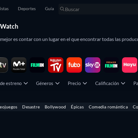
istas
Deportes
Guía
stWatch
o mejor es contar con un lugar en el que encontrar todas las producc
virtual de películas donde buscar y encontrar lo que quieres ver s
eda de películas
y
búsqueda de series
, podrás estar al día de la 
 de estreno
Géneros
Precio
Calificación
Pa
 con todo su catálogo de películas online en España y una ficha 
eojuegos
Desastre
Bollywood
Épicas
Comedia romántica
Co
uboTV,
AppleTV+
,
Hayu
,
Filmin
,
HBO Max
o
Movistar+
, podrás comp
 que tienes la posibilidad de seleccionar el proveedor de streaming q