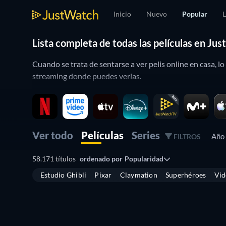
Inicio
Nuevo
Popular
L
Lista completa de todas las películas en Ju
Cuando se trata de sentarse a ver pelis online en casa, l
streaming donde puedes verlas.
Eso es lo que te ofrecemos en JustWatch: una biblioteca 
Gracias a nuestra página y nuestra herramienta de
búsqu
pelis y series favoritas.
Ver todo
Películas
Series
Año
FILTROS
¿Dónde ver pelis online?
58.171 títulos
ordenado por
Popularidad
No importa qué proveedor tengas: en JustWatch contamos
Estudio Ghibli
Pixar
Claymation
Superhéroes
Vid
De esta forma, si tienes
Netflix
,
Prime Video
,
Disney+
,
f
plataforma de streaming que crees.
Para ello cuentas con
nuestro buscador completo
, en el