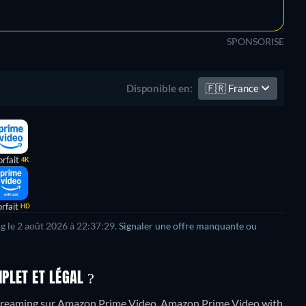
SPONSORISE
🇫🇷
France
Disponible en:
orfait
4K
rfait
HD
ng le 2 août 2026 à 22:37:29.
Signaler une offre manquante ou
PLET ET LÉGAL ?
streaming sur Amazon Prime Video, Amazon Prime Video with