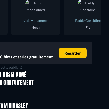
Nick Mohammed
Paddy Considine
Hugh
Fly
cette publicité
T AUSSI AIMÉ
ER GRATUITEMENT
LEGO Disney Princess:
Magical Mayhem
TOM KINGSLEY