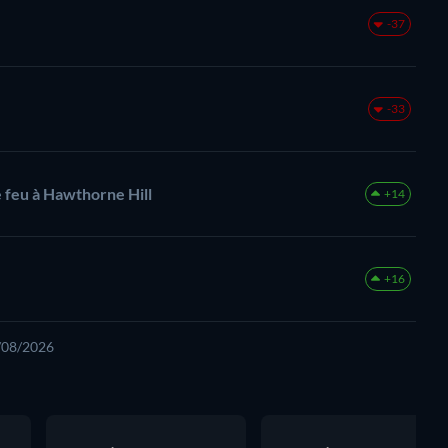
-37
-33
e feu à Hawthorne Hill
+14
+16
8/08/2026