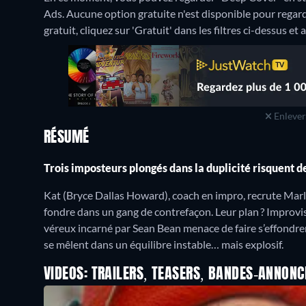
Ads.
Aucune option gratuite n'est disponible pour regar
gratuit, cliquez sur 'Gratuit' dans les filtres ci-dessus et
Enlever 
RÉSUMÉ
Trois imposteurs plongés dans la duplicité risquent 
Kat (Bryce Dallas Howard), coach en impro, recrute M
fondre dans un gang de contrefaçon. Leur plan ? Improvis
véreux incarné par Sean Bean menace de faire s’effondrer
se mêlent dans un équilibre instable… mais explosif.
VIDEOS: TRAILERS, TEASERS, BANDES-ANNONC