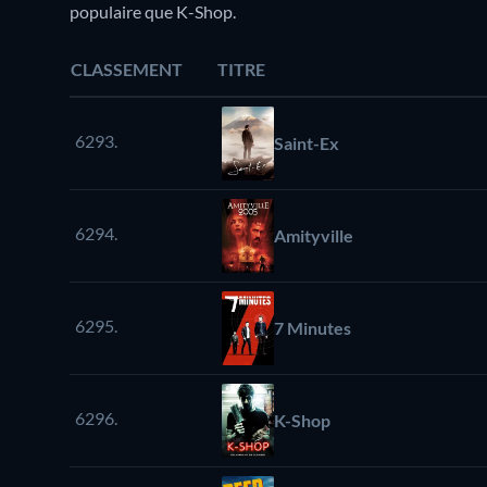
populaire que K-Shop.
CLASSEMENT
TITRE
6293.
Saint-Ex
6294.
Amityville
6295.
7 Minutes
6296.
K-Shop