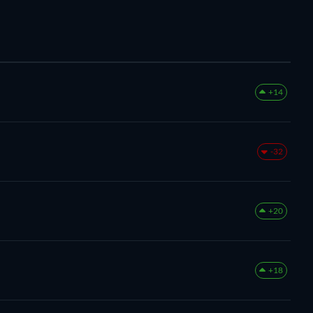
+14
-32
+20
+18