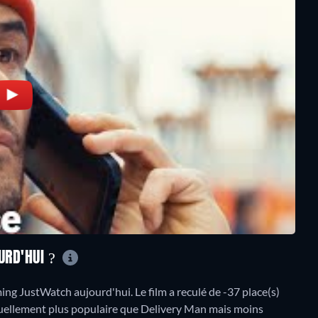
URD'HUI ?
g JustWatch aujourd'hui. Le film a reculé de -37 place(s)
actuellement plus populaire que Delivery Man mais moins