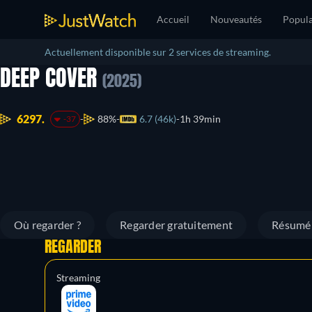
Accueil
Nouveautés
Popula
Actuellement disponible sur 2 services de streaming.
DEEP COVER
(2025)
6297.
88%
6.7 (46k)
1h 39min
-37
Où regarder ?
Regarder gratuitement
Résumé
REGARDER
Streaming