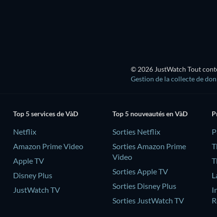
© 2026 JustWatch Tout conten
Gestion de la collecte de do
Top 5 services de VàD
Top 5 nouveautés en VàD
P
Netflix
Sorties Netflix
‎
Amazon Prime Video
Sorties Amazon Prime
T
Video
Apple TV
T
Sorties Apple TV
Disney Plus
L
Sorties Disney Plus
JustWatch TV
I
Sorties JustWatch TV
R