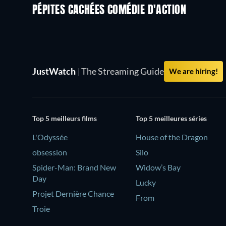
PÉPITES CACHÉES COMÉDIE D'ACTION
JustWatch
|
The Streaming Guide
We are hiring!
Top 5 meilleurs films
Top 5 meilleures séries
L'Odyssée
House of the Dragon
obsession
Silo
Spider-Man: Brand New
Widow’s Bay
Day
Lucky
Projet Dernière Chance
From
Troie