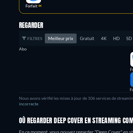
Forfait
4K
REGARDER
Meilleur prix
Gratuit
4K
HD
SD
FILTRES
Abo
F
Fo
Nous avons vérifié les mises à jour de 106 services de streami
incorrecte
OÙ REGARDER DEEP COVER EN STREAMING COM
En ce moment, vous pouvez regarder "Deep Cover" en 