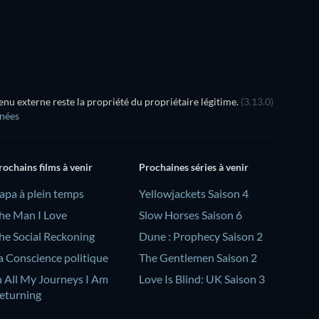
u externe reste la propriété du propriétaire légitime.
(3.13.0)
nnées
rochains films à venir
Prochaines séries à venir
Papa à plein temps
Yellowjackets Saison 4
he Man I Love
Slow Horses Saison 6
he Social Reckoning
Dune : Prophecy Saison 2
a Conscience politique
The Gentlemen Saison 2
n All My Journeys I Am
Love Is Blind: UK Saison 3
eturning