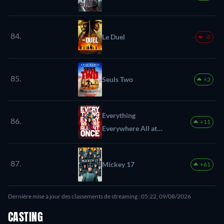
84.
Le Duel
-8
85.
Seuls Two
+2
Everything
86.
+11
Everywhere All at
Once
87.
Mickey 17
+61
Dernière mise à jour des classements de streaming : 05:22, 09/08/2026
CASTING