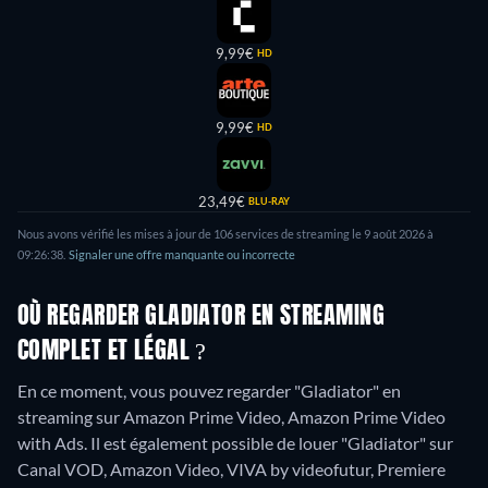
9,99€
HD
9,99€
HD
23,49€
BLU-RAY
Nous avons vérifié les mises à jour de 106 services de streaming le 9 août 2026 à
09:26:38.
Signaler une offre manquante ou incorrecte
OÙ REGARDER GLADIATOR EN STREAMING
COMPLET ET LÉGAL ?
En ce moment, vous pouvez regarder "Gladiator" en
streaming sur Amazon Prime Video, Amazon Prime Video
with Ads. Il est également possible de louer "Gladiator" sur
Canal VOD, Amazon Video, VIVA by videofutur, Premiere