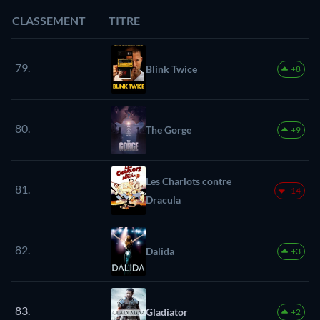
CLASSEMENT
TITRE
79.
Blink Twice
+8
80.
The Gorge
+9
Les Charlots contre
81.
-14
Dracula
82.
Dalida
+3
83.
Gladiator
+2