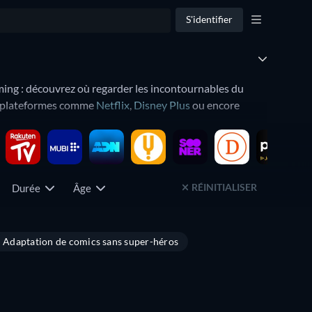
S'identifier
ming : découvrez où regarder les incontournables du
es plateformes comme
Netflix
,
Disney Plus
ou encore
Dune: Prophecy and Paradise. Mais de nombreuses autres
RÉINITIALISER
Durée
Âge
 Vous pouvez aussi appliquer des filtres basés sur les notes
Adaptation de comics sans super-héros
 vous permet aussi de découvrir des trésors cachés que
Série
Série
Série
Série
Série
Série
Série
Série
ie d'action
,
Live Action
ou
Fantasy épique
.
Série
Série
Série
Série