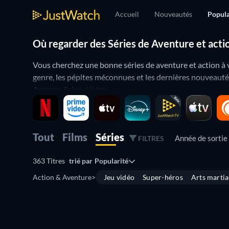
Accueil
Nouveautés
Popula
Où regarder des Séries de Aventure et acti
Vous cherchez une bonne séries de aventure et action à 
genre, les pépites méconnues et les dernières nouveauté
Amazon Prime Video
.
Explorez les meilleures séries de aventure et action d
Parmi les séries de aventure et action les plus popula
Tout
Films
Séries
Année de sorti
FILTRES
valent également le détour. Pour affiner votre sélection, f
IMDb ou Rotten Tomatoes pour identifier les titres les p
363 Titres
trié par
Popularité
Action & Aventure
>
Jeu vidéo
Super-héros
Arts marti
Ce guide ne vous aide pas seulement à savoir où regarder 
Série
Série
vous n’avez peut-être jamais vus. Retrouvez où voir chacu
Série
Série
Série
Série
Série
Série
Envie d’élargir vos horizons ? Découvrez aussi les autre
Série
Série
Série
Série