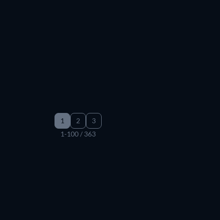
Série
Série
Série
Série
Série
Série
Série
Série
Série
Série
Série
Série
Série
Série
Série
Série
Série
Série
Série
Série
Série
Série
1
2
3
1-100 / 363