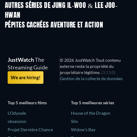
AUTRES SÉRIES DE JUNG IL-WOO & LEE JOO-
HWAN
Série
Série
S
PÉPITES CACHÉES AVENTURE ET ACTION
JustWatch
The
© 2026 JustWatch Tout contenu
externe reste la propriété du
Streaming Guide
propriétaire légitime.
(3.13.0)
We are hiring!
Gestion de la collecte de données
Top 5 meilleurs films
Top 5 meilleures séries
L'Odyssée
House of the Dragon
obsession
Silo
Projet Dernière Chance
Widow’s Bay