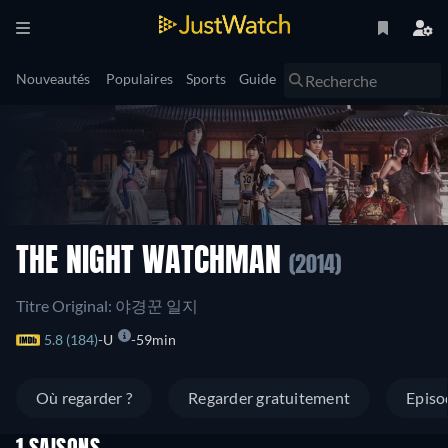
Nouveautés
Populaires
Sports
Guide
THE NIGHT WATCHMAN
(2014)
Titre Original: 야경꾼 일지
5.8 (184)
U
59min
Où regarder ?
Regarder gratuitement
Episo