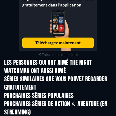
Enlever cette publicité
LES PERSONNES QUI ONT AIMÉ THE NIGHT
WATCHMAN ONT AUSSI AIMÉ
Série
Série
S
SÉRIES SIMILAIRES QUE VOUS POUVEZ REGARDER
GRATUITEMENT
Série
Série
S
PROCHAINES SÉRIES POPULAIRES
Série
Série
S
PROCHAINES SÉRIES DE ACTION & AVENTURE (EN
STREAMING)
Saison 2
Saison 2
Sais