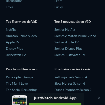
Backrooms
From
Troie
Lucky
Top 5 services de VàD
Top 5 nouveautés en VàD
Netflix
Sorties Netflix
Amazon Prime Video
Sorties Amazon Prime Video
Apple TV
Sorties Apple TV
Disney Plus
Sorties Disney Plus
JustWatch TV
Sorties JustWatch TV
Prochains films à venir
Prochaines séries à venir
‎Papa à plein temps
Yellowjackets Saison 4
The Man I Love
Slow Horses Saison 6
The Social Reckoning
Dune : Prophecy Saison 2
La Conscience politique
The Gentlemen Saison 2
Le Dernier Refuge
Love Is Blind: UK Saison 3