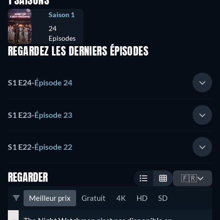
1 SAISONS
Saison 1
24
Episodes
REGARDEZ LES DERNIERS ÉPISODES
S1 E24
-
Épisode 24
S1 E23
-
Épisode 23
S1 E22
-
Épisode 22
REGARDER
🇫🇷
Meilleur prix
Gratuit
4K
HD
SD