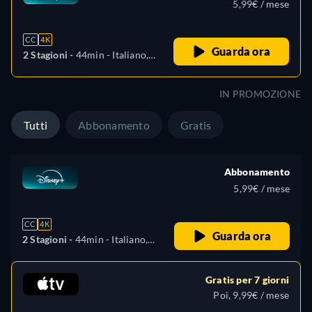
5,99€ / mese
CC
4K
Guarda ora
2 Stagioni -
44min
- Italiano,
Ceco, Tedesco, Inglese,
Spagnolo, Spagnolo (America
IN PROMOZIONE
Latina), Francese, Ungherese,
Polacco, Portoghese (Brasile),
Tutti
Abbonamento
Gratis
Turco
Abbonamento
5,99€ / mese
CC
4K
Guarda ora
2 Stagioni -
44min
- Italiano,
Ceco, Tedesco, Inglese,
Spagnolo, Spagnolo (America
Gratis per 7 giorni
Latina), Francese, Ungherese,
Poi, 9,99€ / mese
Polacco, Portoghese (Brasile),