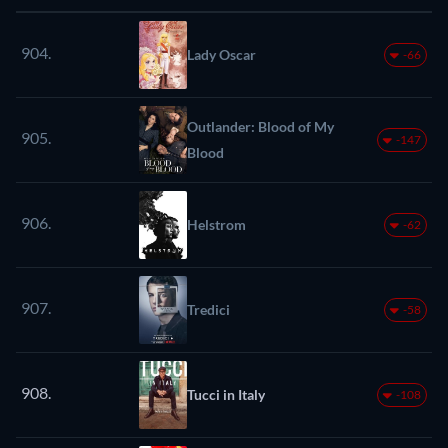
904.
Lady Oscar
-66
Outlander: Blood of My
905.
-147
Blood
906.
Helstrom
-62
907.
Tredici
-58
908.
Tucci in Italy
-108