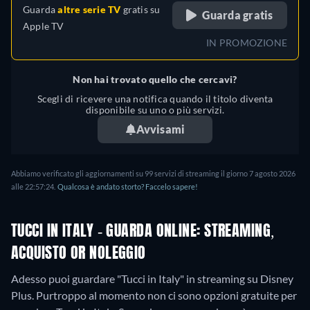
Guarda
altre serie TV
gratis su
Turco
Guarda gratis
Apple TV
IN PROMOZIONE
Non hai trovato quello che cercavi?
Scegli di ricevere una notifica quando il titolo diventa
disponibile su uno o più servizi.
Avvisami
Abbiamo verificato gli aggiornamenti su
99
servizi di streaming il giorno
7 agosto 2026
alle
22:57:24
.
Qualcosa è andato storto? Faccelo sapere!
TUCCI IN ITALY - GUARDA ONLINE: STREAMING,
ACQUISTO OR NOLEGGIO
Adesso puoi guardare "Tucci in Italy" in streaming su Disney
Plus.
Purtroppo al momento non ci sono opzioni gratuite per