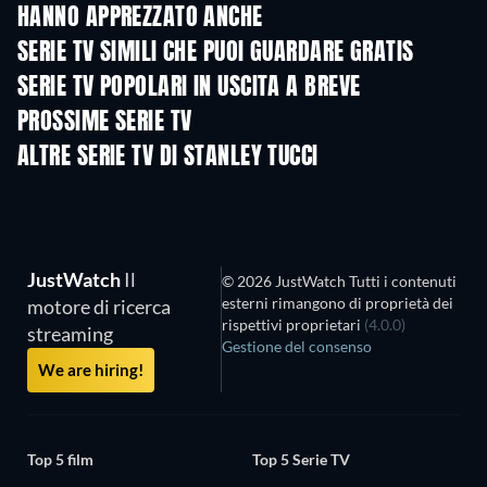
HANNO APPREZZATO ANCHE
TV
TV
SERIE TV SIMILI CHE PUOI GUARDARE GRATIS
TV
TV
SERIE TV POPOLARI IN USCITA A BREVE
TV
TV
PROSSIME SERIE TV
Stagione 1
Stagione 1
Stagio
ALTRE SERIE TV DI STANLEY TUCCI
TV
TV
JustWatch
Il
© 2026 JustWatch Tutti i contenuti
esterni rimangono di proprietà dei
motore di ricerca
rispettivi proprietari
(4.0.0)
streaming
Gestione del consenso
We are hiring!
Top 5 film
Top 5 Serie TV