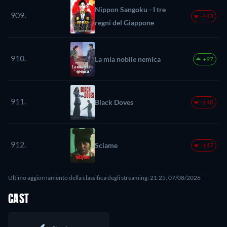
Nippon Sangoku - I tre
909.
-143
regni del Giappone
910.
La mia nobile nemica
+97
911.
Black Doves
-148
912.
Sciame
-147
Ultimo aggiornamento della classifica degli streaming: 21:25, 07/08/2026
CAST