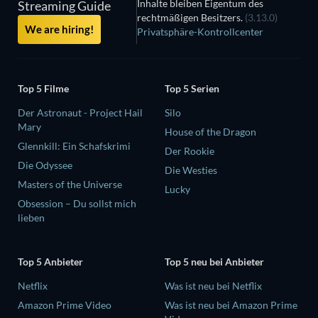
Inhalte bleiben Eigentum des
Streaming Guide
rechtmäßigen Besitzers.
(3.13.0)
We are hiring!
Privatsphäre-Kontrollcenter
Top 5 Filme
Top 5 Serien
Der Astronaut - Project Hail
Silo
Mary
House of the Dragon
Glennkill: Ein Schafskrimi
Der Rookie
Die Odyssee
Die Westies
Masters of the Universe
Lucky
Obsession – Du sollst mich
lieben
Top 5 Anbieter
Top 5 neu bei Anbieter
Netflix
Was ist neu bei Netflix
Amazon Prime Video
Was ist neu bei Amazon Prime