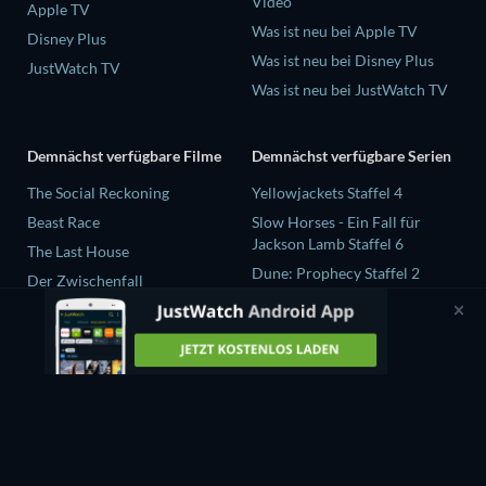
Video
Apple TV
Was ist neu bei Apple TV
Disney Plus
Was ist neu bei Disney Plus
JustWatch TV
Was ist neu bei JustWatch TV
Demnächst verfügbare Filme
Demnächst verfügbare Serien
The Social Reckoning
Yellowjackets Staffel 4
Beast Race
Slow Horses - Ein Fall für
Jackson Lamb Staffel 6
The Last House
Dune: Prophecy Staffel 2
Der Zwischenfall
The Gentlemen Staffel 2
Carmen: Salzburger Festspiele
2026
Love Is Blind: UK Staffel 3